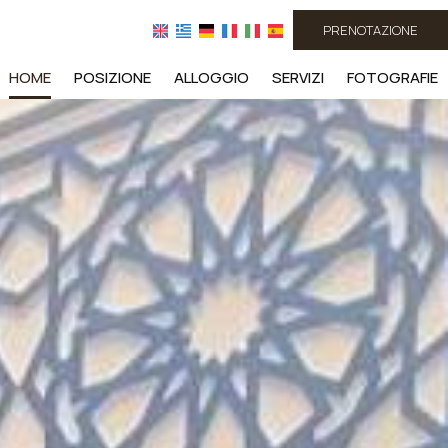
PRENOTAZIONE
HOME
POSIZIONE
ALLOGGIO
SERVIZI
FOTOGRAFIE