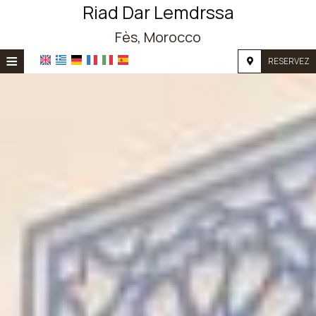
Riad Dar Lemdrssa
Fès, Morocco
≡
RESERVEZ
ACCUEIL
EMPLACEMENT
HÉBERGEMENT
INSTALLATIONS
PHOTOS